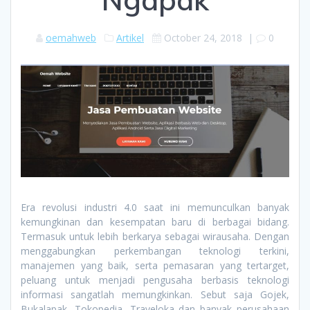
oemahweb
Artikel
October 24, 2018
|
0
Era revolusi industri 4.0 saat ini memunculkan banyak
kemungkinan dan kesempatan baru di berbagai bidang.
Termasuk untuk lebih berkarya sebagai wirausaha. Dengan
menggabungkan perkembangan teknologi terkini,
manajemen yang baik, serta pemasaran yang tertarget,
peluang untuk menjadi pengusaha berbasis teknologi
informasi sangatlah memungkinkan. Sebut saja Gojek,
Bukalapak, Tokopedia, Traveloka dan banyak perusahaan