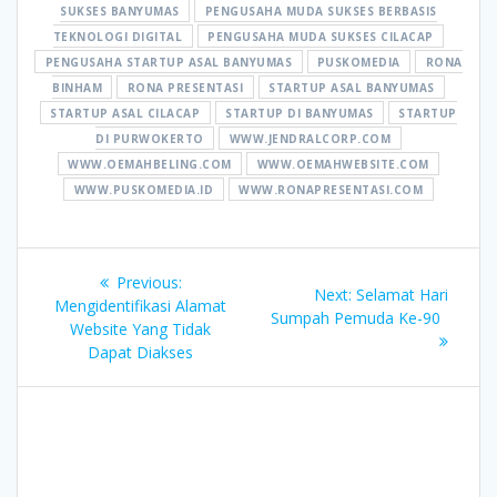
SUKSES BANYUMAS
PENGUSAHA MUDA SUKSES BERBASIS
TEKNOLOGI DIGITAL
PENGUSAHA MUDA SUKSES CILACAP
PENGUSAHA STARTUP ASAL BANYUMAS
PUSKOMEDIA
RONA
BINHAM
RONA PRESENTASI
STARTUP ASAL BANYUMAS
STARTUP ASAL CILACAP
STARTUP DI BANYUMAS
STARTUP
DI PURWOKERTO
WWW.JENDRALCORP.COM
WWW.OEMAHBELING.COM
WWW.OEMAHWEBSITE.COM
WWW.PUSKOMEDIA.ID
WWW.RONAPRESENTASI.COM
Post
Previous
Previous:
Next
Next:
Selamat Hari
navigation
post:
Mengidentifikasi Alamat
post:
Sumpah Pemuda Ke-90
Website Yang Tidak
Dapat Diakses