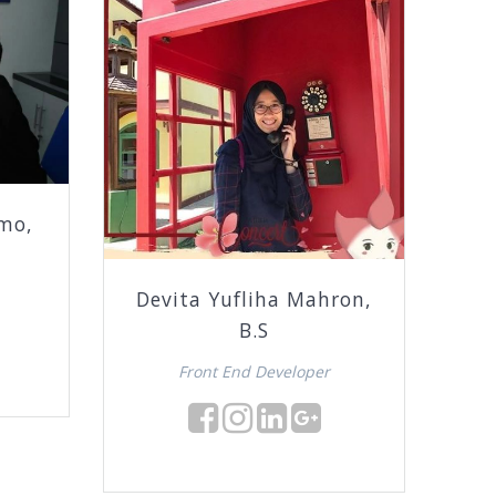
omo,
Devita Yufliha Mahron,
B.S
Front End Developer