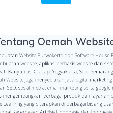
Tentang Oemah Websit
mbuatan Website Purwokerto dan Software House Pu
uatan website, aplikasi berbasis website dan sist
layah Banyumas, Cilacap, Yogyakarta, Solo, Semarang 
ah Website juga menyediakan jasa digital marketi
an SEO, sosial media, email marketing serta googl
kus mengembangkan berbagai produk dan layanan di 
e Learning yang diterapkan di berbagai bidang us
ional Kecerdasan Artifisial Indonesia dan Indonesia