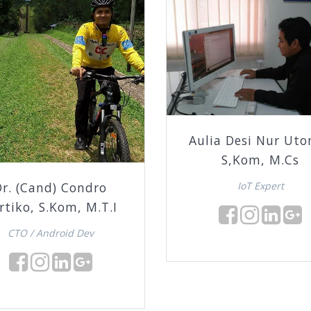
Aulia Desi Nur Ut
S,Kom, M.Cs
Dr. (Cand) Condro
IoT Expert
rtiko, S.Kom, M.T.I
CTO / Android Dev