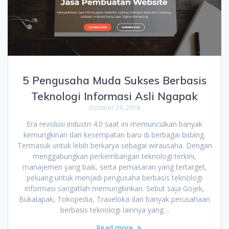
5 Pengusaha Muda Sukses Berbasis
Teknologi Informasi Asli Ngapak
October 24, 2018
Era revolusi industri 4.0 saat ini memunculkan banyak
kemungkinan dan kesempatan baru di berbagai bidang.
Termasuk untuk lebih berkarya sebagai wirausaha. Dengan
menggabungkan perkembangan teknologi terkini,
manajemen yang baik, serta pemasaran yang tertarget,
peluang untuk menjadi pengusaha berbasis teknologi
informasi sangatlah memungkinkan. Sebut saja Gojek,
Bukalapak, Tokopedia, Traveloka dan banyak perusahaan
berbasis teknologi lainnya yang…
Read more