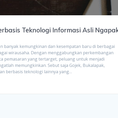
basis Teknologi Informasi Asli Ngapa
ulkan banyak kemungkinan dan kesempatan baru di berbagai
ebagai wirausaha. Dengan menggabungkan perkembangan
rta pemasaran yang tertarget, peluang untuk menjadi
ngatlah memungkinkan. Sebut saja Gojek, Bukalapak,
n berbasis teknologi lainnya yang…