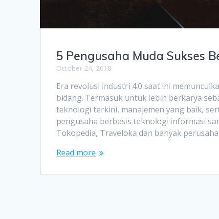
5 Pengusaha Muda Sukses Ber
October 24, 2018
Era revolusi industri 4.0 saat ini memunc
bidang. Termasuk untuk lebih berkarya s
teknologi terkini, manajemen yang baik, se
pengusaha berbasis teknologi informasi sa
Tokopedia, Traveloka dan banyak perusahaa
Read more