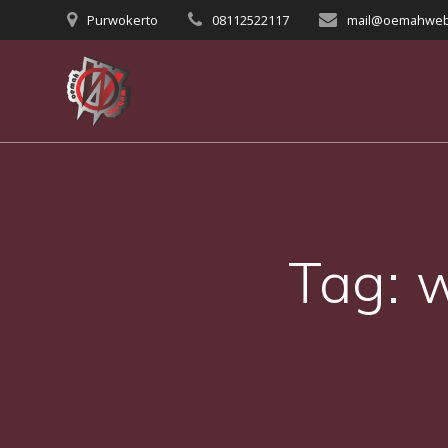
Skip
Purwokerto
08112522117
mail@oemahweb
to
content
Tag: