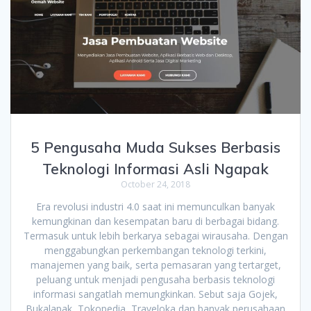
5 Pengusaha Muda Sukses Berbasis
Teknologi Informasi Asli Ngapak
October 24, 2018
Era revolusi industri 4.0 saat ini memunculkan banyak
kemungkinan dan kesempatan baru di berbagai bidang.
Termasuk untuk lebih berkarya sebagai wirausaha. Dengan
menggabungkan perkembangan teknologi terkini,
manajemen yang baik, serta pemasaran yang tertarget,
peluang untuk menjadi pengusaha berbasis teknologi
informasi sangatlah memungkinkan. Sebut saja Gojek,
Bukalapak, Tokopedia, Traveloka dan banyak perusahaan