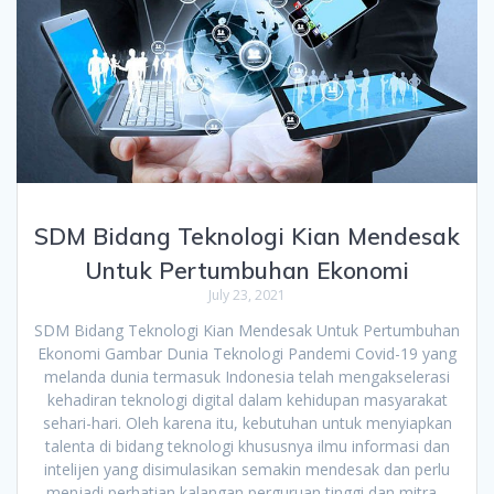
SDM Bidang Teknologi Kian Mendesak
Untuk Pertumbuhan Ekonomi
July 23, 2021
SDM Bidang Teknologi Kian Mendesak Untuk Pertumbuhan
Ekonomi Gambar Dunia Teknologi Pandemi Covid-19 yang
melanda dunia termasuk Indonesia telah mengakselerasi
kehadiran teknologi digital dalam kehidupan masyarakat
sehari-hari. Oleh karena itu, kebutuhan untuk menyiapkan
talenta di bidang teknologi khususnya ilmu informasi dan
intelijen yang disimulasikan semakin mendesak dan perlu
menjadi perhatian kalangan perguruan tinggi dan mitra…