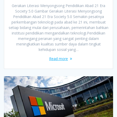
Gerakan Literasi Menyongsong Pendidikan Abad 21 Era
Society 5.0 Gambar Gerakan Literasi Menyongsong
Pendidikan Abad 21 Era Society 5.0 Semakin pesatnya
perkembangan teknologi pada abad ke 21 ini, membuat
setiap bidang mulai dari perusahaan, pemerintahan bahkan
institusi pendidikan mengandalkan teknologi.Pendidikan
memegang peranan yang sangat penting dalam
meningkatkan kualitas sumber daya dalam tingkat
kehidupan sosial yang…
Read more