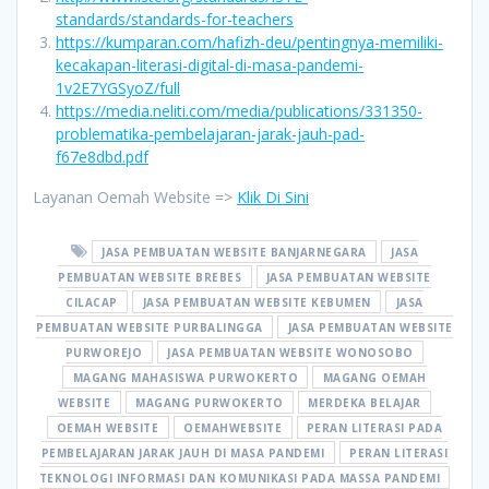
standards/standards-for-teachers
https://kumparan.com/hafizh-deu/pentingnya-memiliki-
kecakapan-literasi-digital-di-masa-pandemi-
1v2E7YGSyoZ/full
https://media.neliti.com/media/publications/331350-
problematika-pembelajaran-jarak-jauh-pad-
f67e8dbd.pdf
Layanan Oemah Website =>
Klik Di Sini
JASA PEMBUATAN WEBSITE BANJARNEGARA
JASA
PEMBUATAN WEBSITE BREBES
JASA PEMBUATAN WEBSITE
CILACAP
JASA PEMBUATAN WEBSITE KEBUMEN
JASA
PEMBUATAN WEBSITE PURBALINGGA
JASA PEMBUATAN WEBSITE
PURWOREJO
JASA PEMBUATAN WEBSITE WONOSOBO
MAGANG MAHASISWA PURWOKERTO
MAGANG OEMAH
WEBSITE
MAGANG PURWOKERTO
MERDEKA BELAJAR
OEMAH WEBSITE
OEMAHWEBSITE
PERAN LITERASI PADA
PEMBELAJARAN JARAK JAUH DI MASA PANDEMI
PERAN LITERASI
TEKNOLOGI INFORMASI DAN KOMUNIKASI PADA MASSA PANDEMI