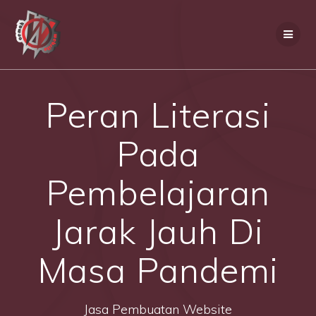
Skip
to
content
Peran Literasi
Pada
Pembelajaran
Jarak Jauh Di
Masa Pandemi
Jasa Pembuatan Website