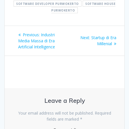
SOFTWARE DEVELOPER PURWOKERTO
SOFTWARE HOUSE
PURWOKERTO
Post
Previous
Previous:
Industri
Next
Next:
Startup di Era
navigation
post:
Media Massa di Era
post:
Millenial
Artificial Intelligence
Leave a Reply
Your email address will not be published.
Required
fields are marked
*