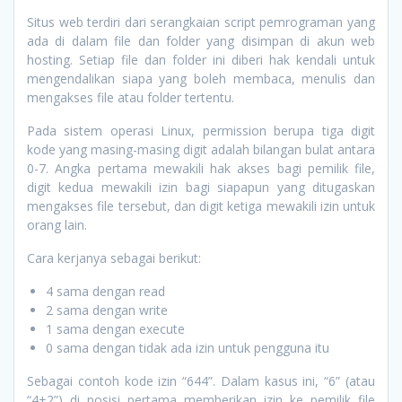
Situs web terdiri dari serangkaian script pemrograman yang
ada di dalam file dan folder yang disimpan di akun web
hosting. Setiap file dan folder ini diberi hak kendali untuk
mengendalikan siapa yang boleh membaca, menulis dan
mengakses file atau folder tertentu.
Pada sistem operasi Linux, permission berupa tiga digit
kode yang masing-masing digit adalah bilangan bulat antara
0-7. Angka pertama mewakili hak akses bagi pemilik file,
digit kedua mewakili izin bagi siapapun yang ditugaskan
mengakses file tersebut, dan digit ketiga mewakili izin untuk
orang lain.
Cara kerjanya sebagai berikut:
4 sama dengan read
2 sama dengan write
1 sama dengan execute
0 sama dengan tidak ada izin untuk pengguna itu
Sebagai contoh kode izin “644”. Dalam kasus ini, “6” (atau
“4+2”) di posisi pertama memberikan izin ke pemilik file