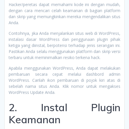
Hacker/peretas dapat memahami kode ini dengan mudah,
dengan cara mencari celah keamanan di bagian platform
dan skrip yang memungkinkan mereka mengendalikan situs
Anda.
Contohnya, jika Anda menjalankan situs web di WordPress,
instalasi dasar WordPress dan penggunaan plugin pihak
ketiga yang diinstal, berpotensi terhadap jenis serangan ini.
Pastikan Anda selalu menggunakan platform dan skrip versi
terbaru untuk meminimalkan resiko terkena hack.
Apabila menggunakan WordPress, Anda dapat melakukan
pembaruan secara cepat melalui dashbord admin
WordPress. Carilah ikon pembaruan di pojok kiri atas di
sebelah nama situs Anda. Klik nomor untuk mengakses
WordPress Update Anda.
2. Instal Plugin
Keamanan