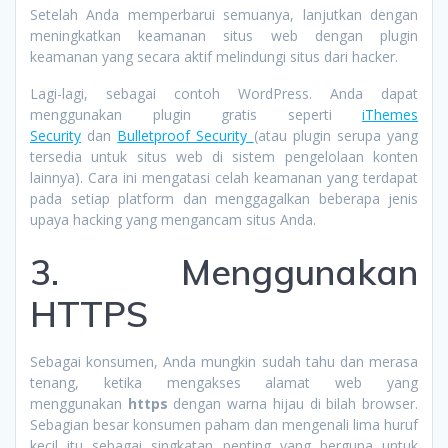
Setelah Anda memperbarui semuanya, lanjutkan dengan
meningkatkan keamanan situs web dengan plugin
keamanan yang secara aktif melindungi situs dari hacker.
Lagi-lagi, sebagai contoh WordPress. Anda dapat
menggunakan plugin gratis seperti
iThemes
Security
dan
Bulletproof Security
(atau plugin serupa yang
tersedia untuk situs web di sistem pengelolaan konten
lainnya). Cara ini mengatasi celah keamanan yang terdapat
pada setiap platform dan menggagalkan beberapa jenis
upaya hacking yang mengancam situs Anda.
3. Menggunakan
HTTPS
Sebagai konsumen, Anda mungkin sudah tahu dan merasa
tenang, ketika mengakses alamat web yang
menggunakan
https
dengan warna hijau di bilah browser.
Sebagian besar konsumen paham dan mengenali lima huruf
kecil itu sebagai singkatan penting yang berguna untuk