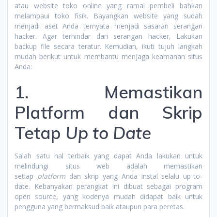
atau website toko online yang ramai pembeli bahkan
melampaui toko fisik. Bayangkan website yang sudah
menjadi aset Anda ternyata menjadi sasaran serangan
hacker. Agar terhindar dari serangan hacker, Lakukan
backup file secara teratur. Kemudian, ikuti tujuh langkah
mudah berikut untuk membantu menjaga keamanan situs
Anda:
1. Memastikan
Platform dan Skrip
Tetap
Up to Date
Salah satu hal terbaik yang dapat Anda lakukan untuk
melindungi situs web adalah memastikan
setiap
platform
dan skrip yang Anda instal selalu up-to-
date. Kebanyakan perangkat ini dibuat sebagai program
open source, yang kodenya mudah didapat baik untuk
pengguna yang bermaksud baik ataupun para peretas.