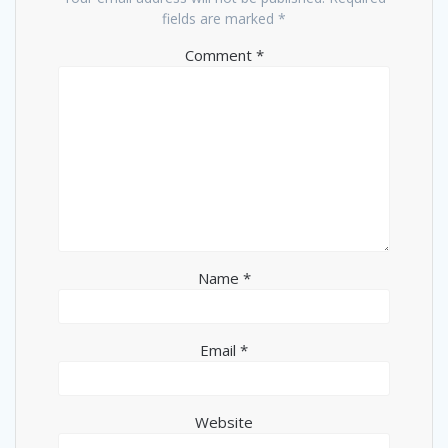
fields are marked
*
Comment
*
Name
*
Email
*
Website