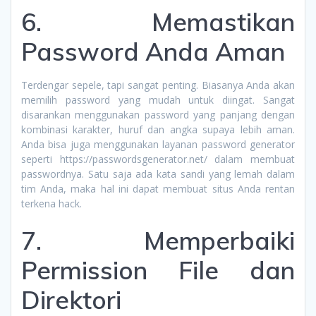
6. Memastikan
Password Anda Aman
Terdengar sepele, tapi sangat penting. Biasanya Anda akan
memilih password yang mudah untuk diingat. Sangat
disarankan menggunakan password yang panjang dengan
kombinasi karakter, huruf dan angka supaya lebih aman.
Anda bisa juga menggunakan layanan password generator
seperti https://passwordsgenerator.net/ dalam membuat
passwordnya. Satu saja ada kata sandi yang lemah dalam
tim Anda, maka hal ini dapat membuat situs Anda rentan
terkena hack.
7. Memperbaiki
Permission File dan
Direktori