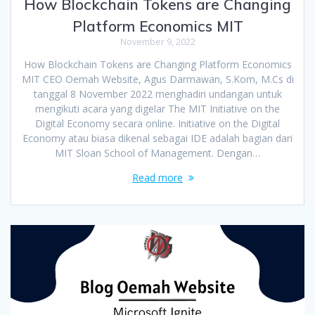
How Blockchain Tokens are Changing
Platform Economics MIT
November 9, 2022
How Blockchain Tokens are Changing Platform Economics
MIT CEO Oemah Website, Agus Darmawan, S.Kom, M.Cs di
tanggal 8 November 2022 menghadiri undangan untuk
mengikuti acara yang digelar The MIT Initiative on the
Digital Economy secara online. Initiative on the Digital
Economy atau biasa dikenal sebagai IDE adalah bagian dari
MIT Sloan School of Management. Dengan…
Read more