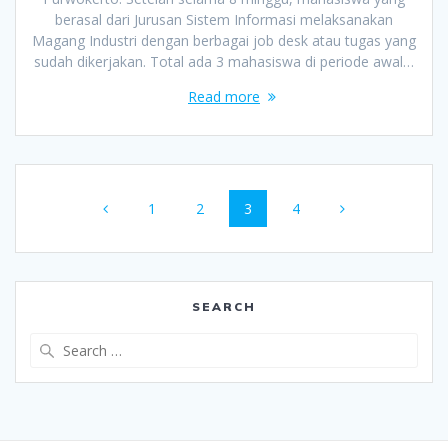
berasal dari Jurusan Sistem Informasi melaksanakan
Magang Industri dengan berbagai job desk atau tugas yang
sudah dikerjakan. Total ada 3 mahasiswa di periode awal…
Read more
Posts
Page
Page
Page
Page
1
2
3
4
navigation
SEARCH
Search
for: