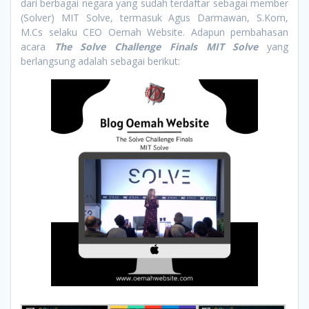
dari berbagai negara yang sudah terdaftar sebagai member
(Solver) MIT Solve, termasuk Agus Darmawan, S.Kom,
M.Cs selaku CEO Oemah Website. Adapun pembahasan
acara
The Solve Challenge Finals MIT Solve
yang
berlangsung adalah sebagai berikut
: