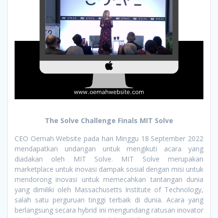
The Solve Challenge Finals MIT Solve
CEO Oemah Website pada hari Minggu 18 September 2022
mendapatkan undangan untuk mengikuti acara yang
diadakan oleh MIT Solve. MIT Solve merupakan
marketplace untuk inovasi dampak sosial dengan misi untuk
mendorong inovasi untuk memecahkan tantangan dunia
yang dimiliki oleh Massachusetts Institute of Technology,
salah satu perguruan tinggi terbaik di dunia. Acara yang
berlangsung secara hybrid ini mengundang ratusan inovator