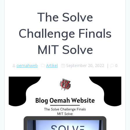
The Solve
Challenge Finals
MIT Solve
oemahweb
Artikel
September 20, 2022
|
0