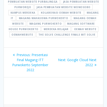
PEMBUATAN WEBSITE PURBALINGGA
JASA PEMBUATAN WEBSITE
PURWOREJO
JASA PEMBUATAN WEBSITE WONOSOBO
KAMPUS MERDEKA
KOLABORASI OEMAH WEBSITE
MAGANG
IT
MAGANG MAHASISWA PURWOKERTO
MAGANG OEMAH
WEBSITE
MAGANG PURWOKERTO
MAGANG SOFTWARE
HOUSE PURWOKERTO
MERDEKA BELAJAR
OEMAH WEBSITE
OEMAHWEBSITE
THE SOLVE CHALLENGE FINALS MIT SOLVE
Post
Previous
Previous:
Presentasi
navigation
post:
Next
Final Magang ITT
Next:
Google Cloud Next
post:
Purwokerto September
2022
2022