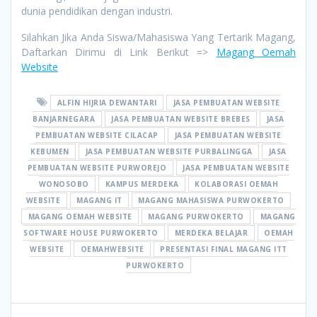
dunia pendidikan dengan industri.
Silahkan Jika Anda Siswa/Mahasiswa Yang Tertarik Magang,
Daftarkan Dirimu di Link Berikut =>
Magang Oemah
Website
ALFIN HIJRIA DEWANTARI
JASA PEMBUATAN WEBSITE
BANJARNEGARA
JASA PEMBUATAN WEBSITE BREBES
JASA
PEMBUATAN WEBSITE CILACAP
JASA PEMBUATAN WEBSITE
KEBUMEN
JASA PEMBUATAN WEBSITE PURBALINGGA
JASA
PEMBUATAN WEBSITE PURWOREJO
JASA PEMBUATAN WEBSITE
WONOSOBO
KAMPUS MERDEKA
KOLABORASI OEMAH
WEBSITE
MAGANG IT
MAGANG MAHASISWA PURWOKERTO
MAGANG OEMAH WEBSITE
MAGANG PURWOKERTO
MAGANG
SOFTWARE HOUSE PURWOKERTO
MERDEKA BELAJAR
OEMAH
WEBSITE
OEMAHWEBSITE
PRESENTASI FINAL MAGANG ITT
PURWOKERTO
Post