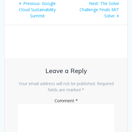
Previous
Next
Previous:
Google
Next:
The Solve
navigation
post:
post:
Cloud Sustainability
Challenge Finals MIT
Summit
Solve
Leave a Reply
Your email address will not be published.
Required
fields are marked
*
Comment
*