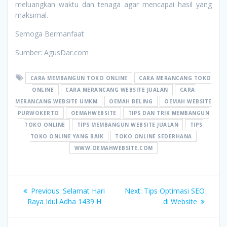
meluangkan waktu dan tenaga agar mencapai hasil yang
maksimal.
Semoga Bermanfaat
Sumber: AgusDar.com
CARA MEMBANGUN TOKO ONLINE
CARA MERANCANG TOKO
ONLINE
CARA MERANCANG WEBSITE JUALAN
CARA
MERANCANG WEBSITE UMKM
OEMAH BELING
OEMAH WEBSITE
PURWOKERTO
OEMAHWEBSITE
TIPS DAN TRIK MEMBANGUN
TOKO ONLINE
TIPS MEMBANGUN WEBSITE JUALAN
TIPS
TOKO ONLINE YANG BAIK
TOKO ONLINE SEDERHANA
WWW.OEMAHWEBSITE.COM
Post
Previous
Next
Previous:
Selamat Hari
Next:
Tips Optimasi SEO
navigation
post:
post:
Raya Idul Adha 1439 H
di Website