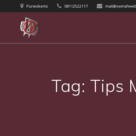
Skip
Purwokerto
08112522117
mail@oemahweb
to
content
Tag:
Tips