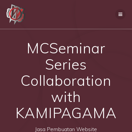
Skip
to
content
MCSeminar
Series
Collaboration
with
KAMIPAGAMA
Jasa Pembuatan Website