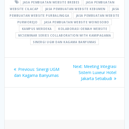
JASA PEMBUATAN WEBSITE BREBES
JASA PEMBUATAN
WEBSITE CILACAP
JASA PEMBUATAN WEBSITE KEBUMEN
JASA
PEMBUATAN WEBSITE PURBALINGGA
JASA PEMBUATAN WEBSITE
PURWOREJO
JASA PEMBUATAN WEBSITE WONOSOBO
KAMPUS MERDEKA
KOLABORASI OEMAH WEBSITE
MCSEMINAR SERIES COLLABORATION WITH KAMIPAGAMA
SINERGI UGM DAN KAGAMA BANYUMAS
Post
Next
Next:
Meeting Integrasi
Previous
Previous:
Sinergi UGM
navigation
post:
Sistem Luxeur Hotel
post:
dan Kagama Banyumas
Jakarta Setiabudi