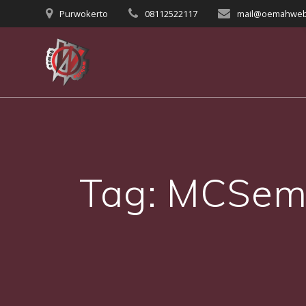
Skip
Purwokerto
08112522117
mail@oemahweb
to
content
Tag:
MCSemin