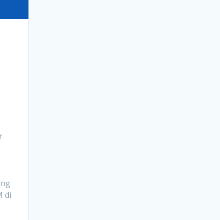
r
ang
 di