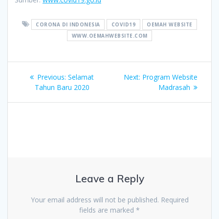
CORONA DI INDONESIA
COVID19
OEMAH WEBSITE
WWW.OEMAHWEBSITE.COM
Post
Previous
Next
Previous:
Selamat
Next:
Program Website
navigation
post:
post:
Tahun Baru 2020
Madrasah
Leave a Reply
Your email address will not be published.
Required
fields are marked
*