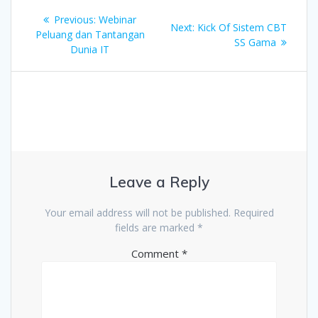
Post
Previous
Previous:
Webinar
Next
Next:
Kick Of Sistem CBT
navigation
post:
Peluang dan Tantangan
post:
SS Gama
Dunia IT
Leave a Reply
Your email address will not be published.
Required
fields are marked
*
Comment
*