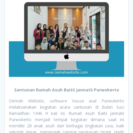
Santunan Rumah Asuh Baitii Jannatii Purwokerto
Oemah Website,
software house
asal Purwokerto
melaksanakan kegiatan acara santunan di Bulan Suci
Ramadhan 1446 H kali ini. Rumah Asuh Baitii Jannatii
Purwokerto menjadi tempat kegiatan dimana saat ini
memiliki 28 anak asuh dari berbagai tingkatan usia, baik
sekolah dasar, menengah sampai perguruan tinggi. Hadir