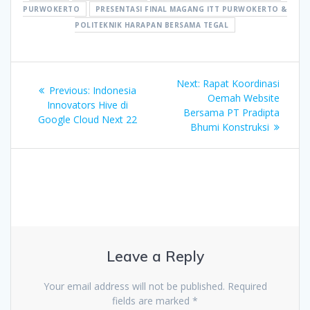
PURWOKERTO
PRESENTASI FINAL MAGANG ITT PURWOKERTO &
POLITEKNIK HARAPAN BERSAMA TEGAL
Post
Next
Next:
Rapat Koordinasi
Previous
Previous:
Indonesia
navigation
post:
Oemah Website
post:
Innovators Hive di
Bersama PT Pradipta
Google Cloud Next 22
Bhumi Konstruksi
Leave a Reply
Your email address will not be published.
Required
fields are marked
*