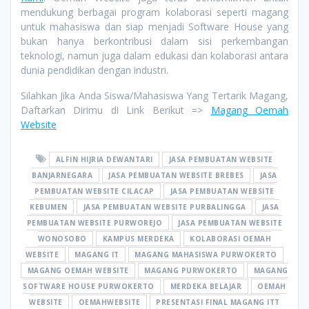
mendukung berbagai program kolaborasi seperti magang
untuk mahasiswa dan siap menjadi Software House yang
bukan hanya berkontribusi dalam sisi perkembangan
teknologi, namun juga dalam edukasi dan kolaborasi antara
dunia pendidikan dengan industri.
Silahkan Jika Anda Siswa/Mahasiswa Yang Tertarik Magang,
Daftarkan Dirimu di Link Berikut =>
Magang Oemah
Website
ALFIN HIJRIA DEWANTARI
JASA PEMBUATAN WEBSITE
BANJARNEGARA
JASA PEMBUATAN WEBSITE BREBES
JASA
PEMBUATAN WEBSITE CILACAP
JASA PEMBUATAN WEBSITE
KEBUMEN
JASA PEMBUATAN WEBSITE PURBALINGGA
JASA
PEMBUATAN WEBSITE PURWOREJO
JASA PEMBUATAN WEBSITE
WONOSOBO
KAMPUS MERDEKA
KOLABORASI OEMAH
WEBSITE
MAGANG IT
MAGANG MAHASISWA PURWOKERTO
MAGANG OEMAH WEBSITE
MAGANG PURWOKERTO
MAGANG
SOFTWARE HOUSE PURWOKERTO
MERDEKA BELAJAR
OEMAH
WEBSITE
OEMAHWEBSITE
PRESENTASI FINAL MAGANG ITT