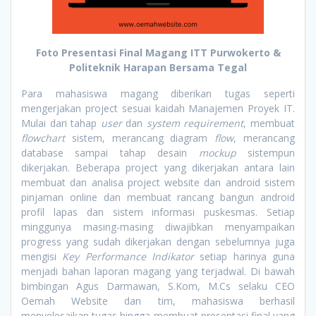
Foto Presentasi Final Magang ITT Purwokerto &
Politeknik Harapan Bersama Tegal
Para mahasiswa magang diberikan tugas seperti
mengerjakan project sesuai kaidah Manajemen Proyek IT.
Mulai dari tahap
user
dan
system requirement
, membuat
flowchart
sistem, merancang diagram
flow
, merancang
database sampai tahap desain
mockup
sistempun
dikerjakan. Beberapa project yang dikerjakan antara lain
membuat dan analisa project website dan android sistem
pinjaman online dan membuat rancang bangun android
profil lapas dan sistem informasi puskesmas. Setiap
minggunya masing-masing diwajibkan menyampaikan
progress yang sudah dikerjakan dengan sebelumnya juga
mengisi
Key Performance Indikator
setiap harinya guna
menjadi bahan laporan magang yang terjadwal. Di bawah
bimbingan Agus Darmawan, S.Kom, M.Cs selaku CEO
Oemah Website dan tim, mahasiswa berhasil
menyelesaikan tugas hingga membuat presentasi final yang