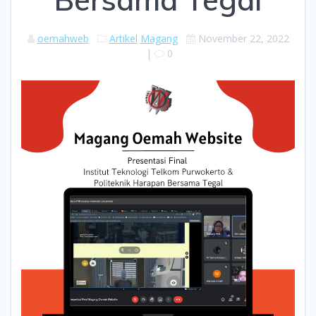
oemahweb
Artikel
Magang
November 22, 2022
|
0