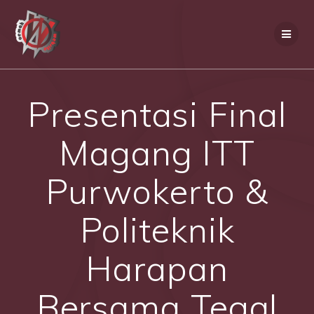
Skip
to
content
Presentasi Final
Magang ITT
Purwokerto &
Politeknik
Harapan
Bersama Tegal