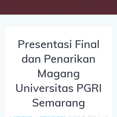
Presentasi Final
dan Penarikan
Magang
Universitas PGRI
Semarang
oemahweb
Artikel
Magang
April 28, 2024
|
0