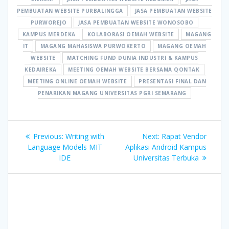
PEMBUATAN WEBSITE PURBALINGGA
JASA PEMBUATAN WEBSITE
PURWOREJO
JASA PEMBUATAN WEBSITE WONOSOBO
KAMPUS MERDEKA
KOLABORASI OEMAH WEBSITE
MAGANG
IT
MAGANG MAHASISWA PURWOKERTO
MAGANG OEMAH
WEBSITE
MATCHING FUND DUNIA INDUSTRI & KAMPUS
KEDAIREKA
MEETING OEMAH WEBSITE BERSAMA QONTAK
MEETING ONLINE OEMAH WEBSITE
PRESENTASI FINAL DAN
PENARIKAN MAGANG UNIVERSITAS PGRI SEMARANG
Post
Previous
Next
Previous:
Writing with
Next:
Rapat Vendor
navigation
post:
post:
Language Models MIT
Aplikasi Android Kampus
IDE
Universitas Terbuka