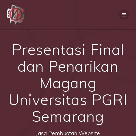
Skip
to
content
Presentasi Final
dan Penarikan
Magang
Universitas PGRI
Semarang
Jasa Pembuatan Website