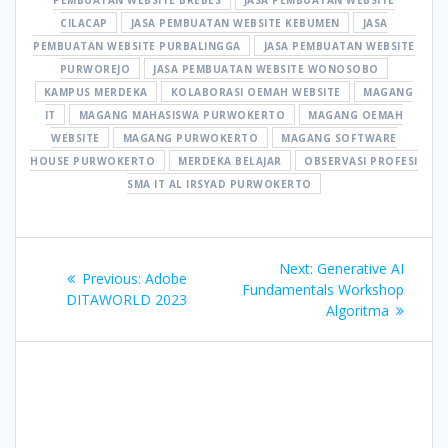
CILACAP
JASA PEMBUATAN WEBSITE KEBUMEN
JASA
PEMBUATAN WEBSITE PURBALINGGA
JASA PEMBUATAN WEBSITE
PURWOREJO
JASA PEMBUATAN WEBSITE WONOSOBO
KAMPUS MERDEKA
KOLABORASI OEMAH WEBSITE
MAGANG
IT
MAGANG MAHASISWA PURWOKERTO
MAGANG OEMAH
WEBSITE
MAGANG PURWOKERTO
MAGANG SOFTWARE
HOUSE PURWOKERTO
MERDEKA BELAJAR
OBSERVASI PROFESI
SMA IT AL IRSYAD PURWOKERTO
Post
Next
Next:
Generative AI
Previous
Previous:
Adobe
navigation
post:
Fundamentals Workshop
post:
DITAWORLD 2023
Algoritma