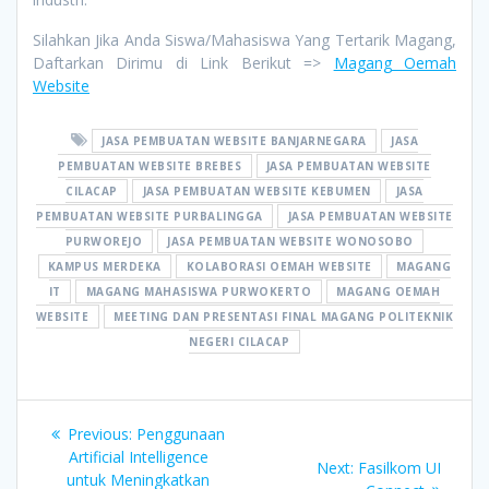
Silahkan Jika Anda Siswa/Mahasiswa Yang Tertarik Magang,
Daftarkan Dirimu di Link Berikut =>
Magang Oemah
Website
JASA PEMBUATAN WEBSITE BANJARNEGARA
JASA
PEMBUATAN WEBSITE BREBES
JASA PEMBUATAN WEBSITE
CILACAP
JASA PEMBUATAN WEBSITE KEBUMEN
JASA
PEMBUATAN WEBSITE PURBALINGGA
JASA PEMBUATAN WEBSITE
PURWOREJO
JASA PEMBUATAN WEBSITE WONOSOBO
KAMPUS MERDEKA
KOLABORASI OEMAH WEBSITE
MAGANG
IT
MAGANG MAHASISWA PURWOKERTO
MAGANG OEMAH
WEBSITE
MEETING DAN PRESENTASI FINAL MAGANG POLITEKNIK
NEGERI CILACAP
Post
Previous
Previous:
Penggunaan
navigation
post:
Artificial Intelligence
Next
Next:
Fasilkom UI
untuk Meningkatkan