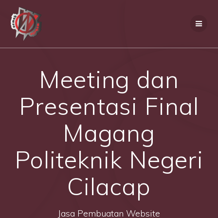
Skip
to
content
Meeting dan
Presentasi Final
Magang
Politeknik Negeri
Cilacap
Jasa Pembuatan Website