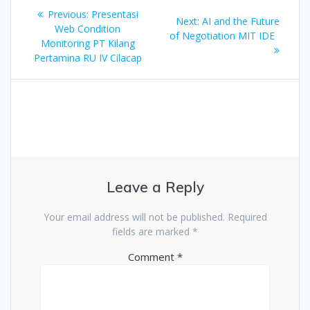
Post
Previous
Previous:
Presentasi
Next
Next:
AI and the Future
navigation
post:
Web Condition
post:
of Negotiation MIT IDE
Monitoring PT Kilang
Pertamina RU IV Cilacap
Leave a Reply
Your email address will not be published.
Required
fields are marked
*
Comment
*