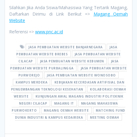
Silahkan Jika Anda Siswa/Mahasiswa Yang Tertarik Magang,
Daftarkan Dirimu di Link Berikut =>
Magang Oemah
Website
Referensi =>
www.pnc.ac.id
JASA PEMBUATAN WEBSITE BANJARNEGARA
JASA
PEMBUATAN WEBSITE BREBES
JASA PEMBUATAN WEBSITE
CILACAP
JASA PEMBUATAN WEBSITE KEBUMEN
JASA
PEMBUATAN WEBSITE PURBALINGGA
JASA PEMBUATAN WEBSITE
PURWOREJO
JASA PEMBUATAN WEBSITE WONOSOBO
KAMPUS MERDEKA
KEBIJAKAN KECERDASAN ARTIFISIAL DAN
PENGEMBANGAN TEKNOLOGI KESEHATAN
KOLABORASI OEMAH
WEBSITE
KUNJUNGAN AWAL MAGANG INDUSTRI POLITEKNIK
NEGERI CILACAP
MAGANG IT
MAGANG MAHASISWA
PURWOKERTO
MAGANG OEMAH WEBSITE
MATCHING FUND
DUNIA INDUSTRI & KAMPUS KEDAIREKA
MEETING OEMAH