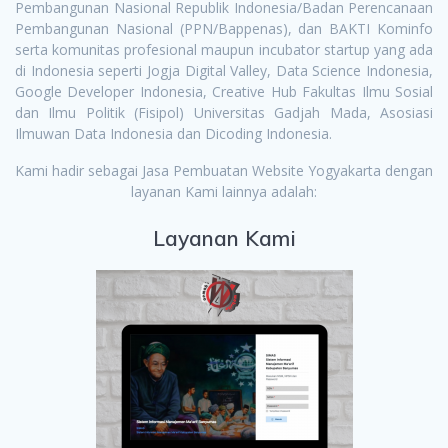
Pembangunan Nasional Republik Indonesia/Badan Perencanaan
Pembangunan Nasional (PPN/Bappenas), dan BAKTI Kominfo
serta komunitas profesional maupun incubator startup yang ada
di Indonesia seperti Jogja Digital Valley, Data Science Indonesia,
Google Developer Indonesia, Creative Hub Fakultas Ilmu Sosial
dan Ilmu Politik (Fisipol) Universitas Gadjah Mada, Asosiasi
Ilmuwan Data Indonesia dan Dicoding Indonesia.
Kami hadir sebagai Jasa Pembuatan Website Yogyakarta dengan
layanan Kami lainnya adalah:
Layanan Kami