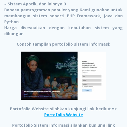
– Sistem Apotik, dan lainnya B
Bahasa pemrograman populer yang Kami gunakan untuk
membangun sistem seperti PHP Framework, Java dan
Python.
Harga disesuaikan dengan kebutuhan sistem yang
dibangun
Contoh tampilan portofolio sistem informasi:
Portofolio Website silahkan kunjungi link berikut =>
Portofolio Website
Portofolio Sistem Informasi silahkan kunjungi link