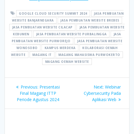
GOOGLE CLOUD SECURITY SUMMIT 2024
JASA PEMBUATAN
WEBSITE BANJARNEGARA
JASA PEMBUATAN WEBSITE BREBES
JASA PEMBUATAN WEBSITE CILACAP
JASA PEMBUATAN WEBSITE
KEBUMEN
JASA PEMBUATAN WEBSITE PURBALINGGA
JASA
PEMBUATAN WEBSITE PURWOREJO
JASA PEMBUATAN WEBSITE
WONOSOBO
KAMPUS MERDEKA
KOLABORASI OEMAH
WEBSITE
MAGANG IT
MAGANG MAHASISWA PURWOKERTO
MAGANG OEMAH WEBSITE
Post
Previous
Next
Previous:
Presentasi
Next:
Webinar
navigation
post:
post:
Final Magang ITTP
Cybersecurity Pada
Periode Agustus 2024
Aplikasi Web