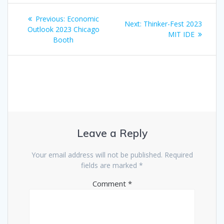
Post
Previous
Previous:
Economic
Next
Next:
Thinker-Fest 2023
navigation
post:
Outlook 2023 Chicago
post:
MIT IDE
Booth
Leave a Reply
Your email address will not be published.
Required
fields are marked
*
Comment
*