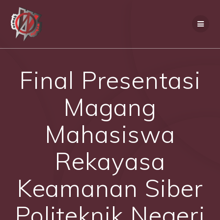
Skip
to
content
Final Presentasi
Magang
Mahasiswa
Rekayasa
Keamanan Siber
Politeknik Negeri