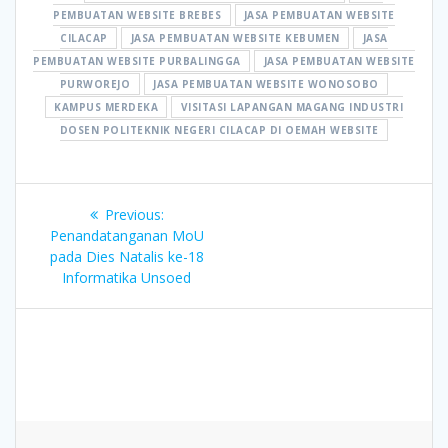
PEMBUATAN WEBSITE BREBES
JASA PEMBUATAN WEBSITE
CILACAP
JASA PEMBUATAN WEBSITE KEBUMEN
JASA
PEMBUATAN WEBSITE PURBALINGGA
JASA PEMBUATAN WEBSITE
PURWOREJO
JASA PEMBUATAN WEBSITE WONOSOBO
KAMPUS MERDEKA
VISITASI LAPANGAN MAGANG INDUSTRI
DOSEN POLITEKNIK NEGERI CILACAP DI OEMAH WEBSITE
Post
Previous
Previous:
navigation
post:
Penandatanganan MoU
pada Dies Natalis ke-18
Informatika Unsoed