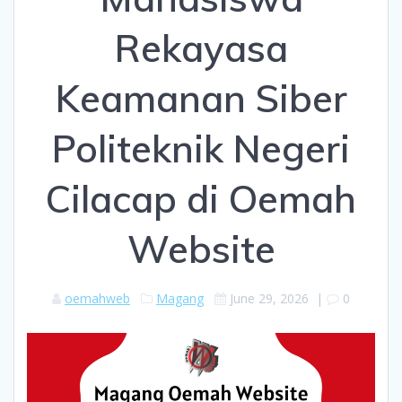
Rekayasa
Keamanan Siber
Politeknik Negeri
Cilacap di Oemah
Website
oemahweb
Magang
June 29, 2026
|
0