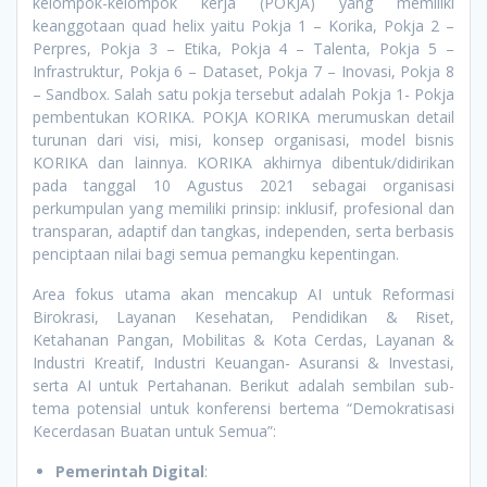
kelompok-kelompok kerja (POKJA) yang memiliki
keanggotaan quad helix yaitu Pokja 1 – Korika, Pokja 2 –
Perpres, Pokja 3 – Etika, Pokja 4 – Talenta, Pokja 5 –
Infrastruktur, Pokja 6 – Dataset, Pokja 7 – Inovasi, Pokja 8
– Sandbox. Salah satu pokja tersebut adalah Pokja 1- Pokja
pembentukan KORIKA. POKJA KORIKA merumuskan detail
turunan dari visi, misi, konsep organisasi, model bisnis
KORIKA dan lainnya. KORIKA akhirnya dibentuk/didirikan
pada tanggal 10 Agustus 2021 sebagai organisasi
perkumpulan yang memiliki prinsip: inklusif, profesional dan
transparan, adaptif dan tangkas, independen, serta berbasis
penciptaan nilai bagi semua pemangku kepentingan.
Area fokus utama akan mencakup AI untuk Reformasi
Birokrasi, Layanan Kesehatan, Pendidikan & Riset,
Ketahanan Pangan, Mobilitas & Kota Cerdas, Layanan &
Industri Kreatif, Industri Keuangan- Asuransi & Investasi,
serta AI untuk Pertahanan. Berikut adalah sembilan sub-
tema potensial untuk konferensi bertema “Demokratisasi
Kecerdasan Buatan untuk Semua”:
Pemerintah Digital
: