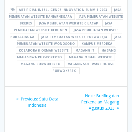
ARTIFICIAL INTELLIGENCE INNOVATION SUMMIT 2023
JASA
PEMBUATAN WEBSITE BANJARNEGARA
JASA PEMBUATAN WEBSITE
BREBES
JASA PEMBUATAN WEBSITE CILACAP
JASA
PEMBUATAN WEBSITE KEBUMEN
JASA PEMBUATAN WEBSITE
PURBALINGGA
JASA PEMBUATAN WEBSITE PURWOREJO
JASA
PEMBUATAN WEBSITE WONOSOBO
KAMPUS MERDEKA
KOLABORASI OEMAH WEBSITE
MAGANG IT
MAGANG
MAHASISWA PURWOKERTO
MAGANG OEMAH WEBSITE
MAGANG PURWOKERTO
MAGANG SOFTWARE HOUSE
PURWOKERTO
Post
Next
Next:
Breifing dan
Previous
Previous:
Satu Data
navigation
post:
Perkenalan Magang
post:
Indonesia
Agustus 2023