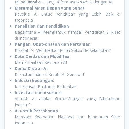
Mendefinisikan Ulang Reformasi Birokrasi dengan AI
Meramal Masa Depan yang Sehat
:
Revolusi AI untuk Kehidupan yang Lebih Baik di
Indonesia
Penelitian dan Pendidikan
:
Bagaimana AI Membentuk Kembali Pendidikan & Riset
di Indonesia?
Pangan, Obat-obatan dan Pertanian
:
Bisakah AI Memberikan Kunci Solusi Berkelanjutan?
Kota Cerdas dan Mobilitas
:
Memanfaatkan Kekuatan AI
Dunia Kreatif AI
:
Kekuatan Industri Kreatif AI Generatif
Industri keuangan
:
Kecerdasan Buatan di Perbankan
Investasi dan Asurans
i:
Apakah AI adalah Game-Changer yang Dibutuhkan
Industri?
AI untuk Pertahanan
:
Menjaga Keamanan Nasional dan Keamanan Siber
Indonesia