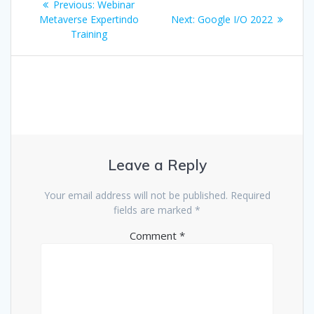
Previous
Previous:
Webinar
navigation
post:
Next
Metaverse Expertindo
Next:
Google I/O 2022
post:
Training
Leave a Reply
Your email address will not be published.
Required
fields are marked
*
Comment
*