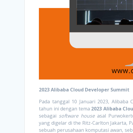
2023 Alibaba Cloud Developer Summit
Pada tanggal 10 Januari 2023, Alibaba
tahun ini dengan tema
2023 Alibaba Clo
sebagai
software house
asal Purwokert
yang digelar di the Ritz-Carlton Jakarta, P
sebuah perusahaan komputasi awan, sebua