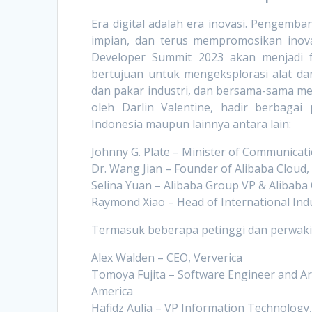
Era digital adalah era inovasi. Pengemb
impian, dan terus mempromosikan inova
Developer Summit 2023 akan menjadi fe
bertujuan untuk mengeksplorasi alat 
dan pakar industri, dan bersama-sama m
oleh Darlin Valentine, hadir berbagai
Indonesia maupun lainnya antara lain:
Johnny G. Plate – Minister of Communicat
Dr. Wang Jian – Founder of Alibaba Clou
Selina Yuan – Alibaba Group VP & Alibaba 
Raymond Xiao – Head of International Indu
Termasuk beberapa petinggi dan perwakil
Alex Walden – CEO, Ververica
Tomoya Fujita – Software Engineer and Ar
America
Hafidz Aulia – VP Information Technology, 