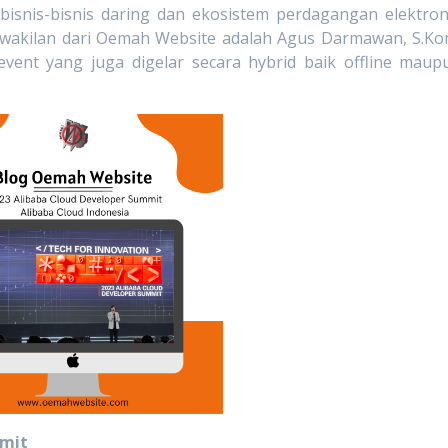
isnis-bisnis daring dan ekosistem perdagangan elektron
perwakilan dari Oemah Website adalah Agus Darmawan, S.Ko
ent yang juga digelar secara hybrid baik offline maup
mmit