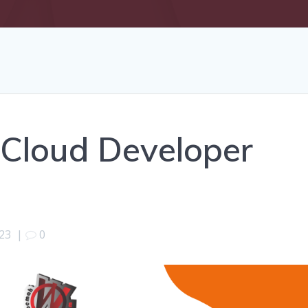
 Cloud Developer
023
|
0