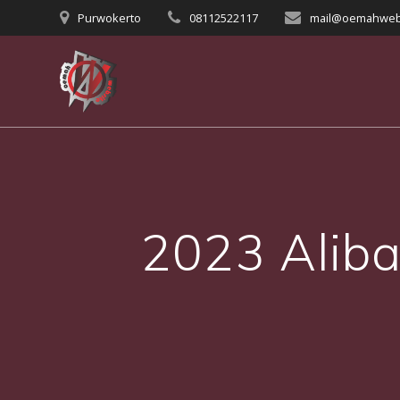
Skip
Purwokerto
08112522117
mail@oemahweb
to
content
2023 Alib