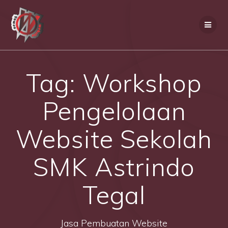
Skip
to
content
Tag:
Workshop
Pengelolaan
Website Sekolah
SMK Astrindo
Tegal
Jasa Pembuatan Website