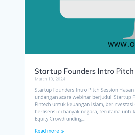
Startup Founders Intro Pitc
March 10, 2024
Startup Founders Intro Pitch Session Hasa
undangan acara webinar berjudul IStartup Fou
Fintech untuk keuangan Islam, berinvestasi
berlisensi di banyak negara, terutama untu
Equity Crowdfunding…
Read more