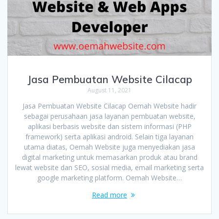
Jasa Pembuatan Website Cilacap
August 11, 2021
Jasa Pembuatan Website Cilacap Oemah Website hadir
sebagai perusahaan jasa layanan pembuatan website,
aplikasi berbasis website dan sistem informasi (PHP
framework) serta aplikasi android. Selain tiga layanan
utama diatas, Oemah Website juga menyediakan jasa
digital marketing untuk memasarkan produk atau brand
lewat website dan SEO, sosial media, email marketing serta
google marketing platform. Oemah Website…
Read more