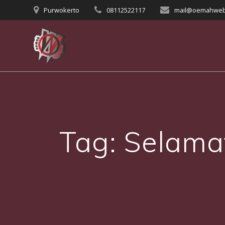
Skip
Purwokerto
08112522117
mail@oemahweb
to
content
Tag:
Selama