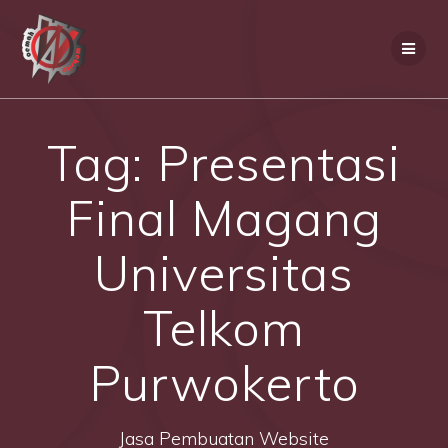
Skip
to
content
Tag:
Presentasi
Final Magang
Universitas
Telkom
Purwokerto
Jasa Pembuatan Website