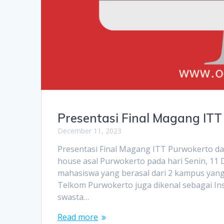
Presentasi Final Magang ITT
December 11, 2023
Presentasi Final Magang ITT Purwokerto da
house asal Purwokerto pada hari Senin, 11
mahasiswa yang berasal dari 2 kampus yang
Telkom Purwokerto juga dikenal sebagai In
swasta…
Read more