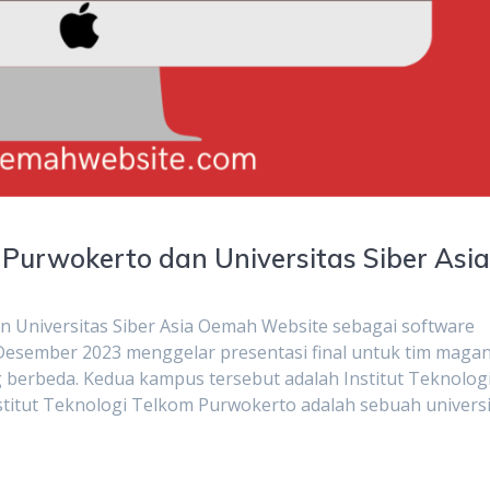
 Purwokerto dan Universitas Siber Asi
n Universitas Siber Asia Oemah Website sebagai software
 Desember 2023 menggelar presentasi final untuk tim maga
 berbeda. Kedua kampus tersebut adalah Institut Teknolog
stitut Teknologi Telkom Purwokerto adalah sebuah univers