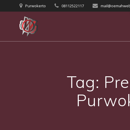
Skip
Purwokerto
08112522117
mail@oemahweb
to
content
Tag:
Pre
Purwok