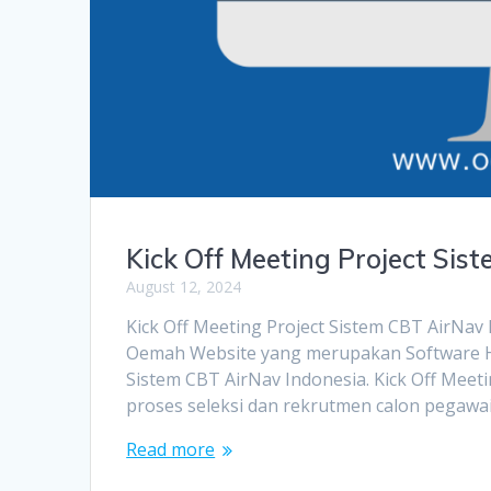
Kick Off Meeting Project Sis
August 12, 2024
Kick Off Meeting Project Sistem CBT AirNav 
Oemah Website yang merupakan Software Ho
Sistem CBT AirNav Indonesia. Kick Off Meet
proses seleksi dan rekrutmen calon pegawai
Read more