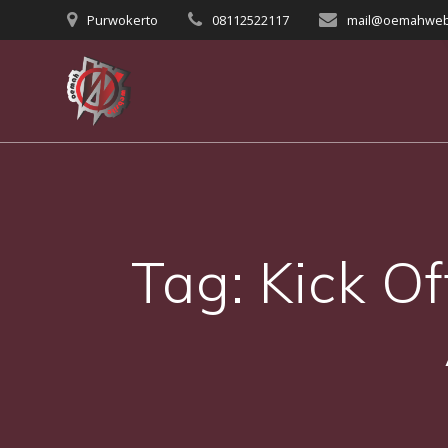
Skip
Purwokerto
08112522117
mail@oemahweb
to
content
Tag:
Kick O