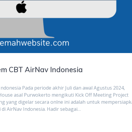
tem CBT AirNav Indonesia
Indonesia Pada periode akhir Juli dan awal Agustus 2024,
use asal Purwokerto mengikuti Kick Off Meeting Project
ing yang digelar secara onlne ini adalah untuk mempersiap
 di AirNav Indonesia. Hadir sebagai…