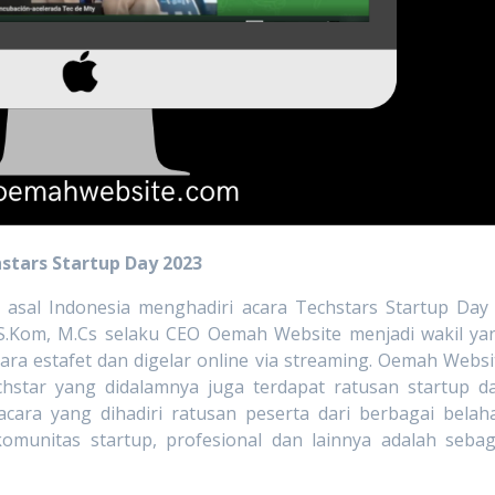
stars Startup Day 2023
asal Indonesia menghadiri acara Techstars Startup Day 
 S.Kom, M.Cs selaku CEO Oemah Website menjadi wakil ya
ara estafet dan digelar online via streaming. Oemah Websi
hstar yang didalamnya juga terdapat ratusan startup da
ara yang dihadiri ratusan peserta dari berbagai belah
komunitas startup, profesional dan lainnya adalah sebag