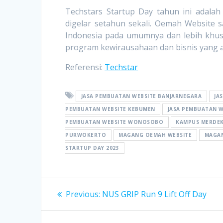
Techstars Startup Day tahun ini adal
digelar setahun sekali. Oemah Website 
Indonesia pada umumnya dan lebih khu
program kewirausahaan dan bisnis yang ad
Referensi:
Techstar
JASA PEMBUATAN WEBSITE BANJARNEGARA
JA
PEMBUATAN WEBSITE KEBUMEN
JASA PEMBUATAN W
PEMBUATAN WEBSITE WONOSOBO
KAMPUS MERDE
PURWOKERTO
MAGANG OEMAH WEBSITE
MAGA
STARTUP DAY 2023
Post
Previous
Previous:
NUS GRIP Run 9 Lift Off Day
post:
navigation