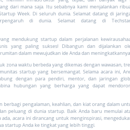
tang dari mana saja. Itu sebabnya kami menjalankan ribu
artup Week. Di seluruh dunia. Selamat datang di jaring
rpengaruh di dunia. Selamat datang di Techstar
l yang mendukung startup dalam perjalanan kewirausaha
nis yang paling sukses! Dibangun dan dijalankan ol
erumitan dalam mewujudkan ide Anda dan meningkatkannya
tuk zona waktu berbeda yang dikemas dengan wawasan, tre
omunitas startup yang bersemangat. Selama acara ini, An
bung dengan para pendiri, mentor, dan jaringan glob
embina hubungan yang berharga yang dapat mendoro
.
an berbagi pengalaman, keahlian, dan kiat orang dalam unt
n peluang di dunia startup. Baik Anda baru memulai at
da, acara ini dirancang untuk menginspirasi, mengedukas
tartup Anda ke tingkat yang lebih tinggi.