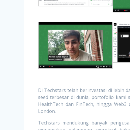
Di Techstars telah berinvestasi di lebih d
seed terbesar di dunia, portofolio kami
HealthTech dan FinTech, hingga Web3 d
London.
Techstars mendukung banyak pengusah
menemukan pelanggan, merekrut bakat,