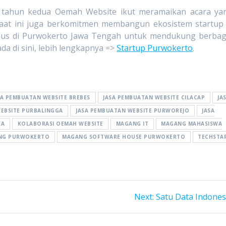
ah tahun kedua Oemah Website ikut meramaikan acara ya
saat ini juga berkomitmen membangun ekosistem startup 
sus di Purwokerto Jawa Tengah untuk mendukung berbag
a di sini, lebih lengkapnya =>
Startup Purwokerto
.
SA PEMBUATAN WEBSITE BREBES
JASA PEMBUATAN WEBSITE CILACAP
JA
EBSITE PURBALINGGA
JASA PEMBUATAN WEBSITE PURWOREJO
JASA
KA
KOLABORASI OEMAH WEBSITE
MAGANG IT
MAGANG MAHASISWA
NG PURWOKERTO
MAGANG SOFTWARE HOUSE PURWOKERTO
TECHSTA
Next
Next:
Satu Data Indones
post: