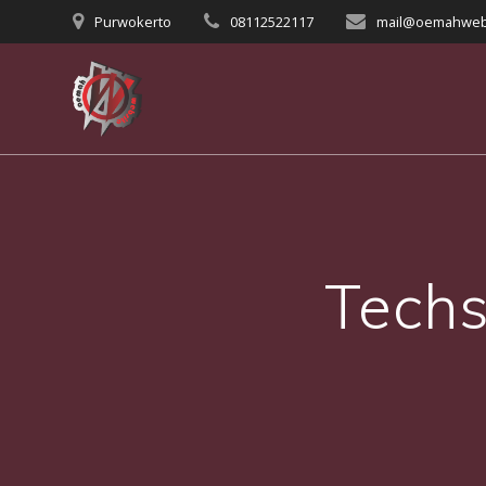
Skip
Purwokerto
08112522117
mail@oemahweb
to
content
Techs