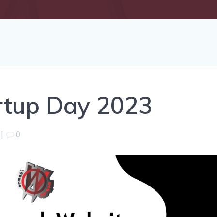
rtup Day 2023
|
0