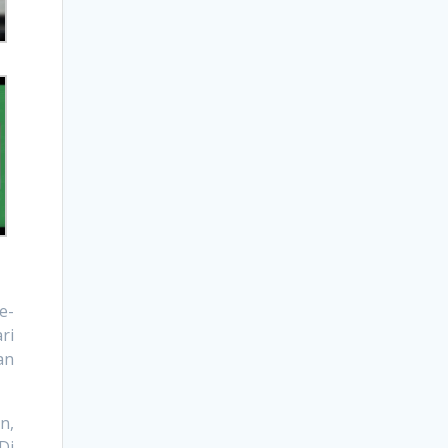
e-
ri
an
n,
Di