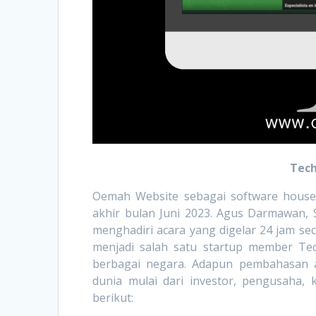
Tech
Oemah Website sebagai software house 
akhir bulan Juni 2023. Agus Darmawan,
menghadiri acara yang digelar 24 jam sec
menjadi salah satu startup member Tec
berbagai negara. Adapun pembahasan ac
dunia mulai dari investor, pengusaha, 
berikut
: