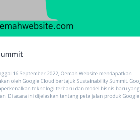
 Summit
tanggal 16 September 2022, Oemah Website mendapatkan
kan oleh Google Cloud bertajuk Sustainability Summit. Goo
mperkenalkan teknologi terbaru dan model bisnis baru yang
n. Di acara ini dijelaskan tentang peta jalan produk Google