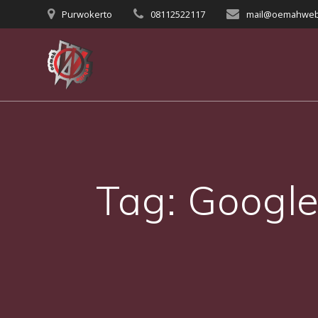
Skip
Purwokerto
08112522117
mail@oemahweb
to
content
Tag:
Google