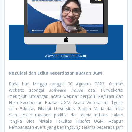
Regulasi dan Etika Kecerdasan Buatan UGM
Pada hari Minggu tanggal 20 Agustus 2023, Oemah
Website sebagai
software house
asal Purwokerto
mengikuti undangan acara webinar berjudul Regulasi dan
Etika Kecerdasan Buatan UGM. Acara Webinar ini digelar
oleh Fakultas Filsafat Universitas Gadjah Mada dan diisi
oleh dosen maupun praktisi dari dunia industri dalam
rangka Dies Natalis Fakultas Filsafat UGM. Adapun
Pembahasan event yang berlangsung selama beberapa jam