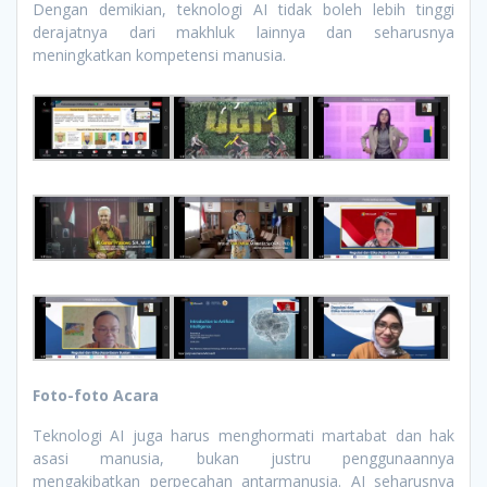
Dengan demikian, teknologi AI tidak boleh lebih tinggi
derajatnya dari makhluk lainnya dan seharusnya
meningkatkan kompetensi manusia.
Foto-foto Acara
Teknologi AI juga harus menghormati martabat dan hak
asasi manusia, bukan justru penggunaannya
mengakibatkan perpecahan antarmanusia. AI seharusnya