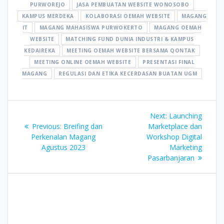
PURWOREJO
JASA PEMBUATAN WEBSITE WONOSOBO
KAMPUS MERDEKA
KOLABORASI OEMAH WEBSITE
MAGANG
IT
MAGANG MAHASISWA PURWOKERTO
MAGANG OEMAH
WEBSITE
MATCHING FUND DUNIA INDUSTRI & KAMPUS
KEDAIREKA
MEETING OEMAH WEBSITE BERSAMA QONTAK
MEETING ONLINE OEMAH WEBSITE
PRESENTASI FINAL
MAGANG
REGULASI DAN ETIKA KECERDASAN BUATAN UGM
Post
Next
Next:
Launching
navigation
Previous
post:
Previous:
Breifing dan
Marketplace dan
post:
Perkenalan Magang
Workshop Digital
Agustus 2023
Marketing
Pasarbanjaran