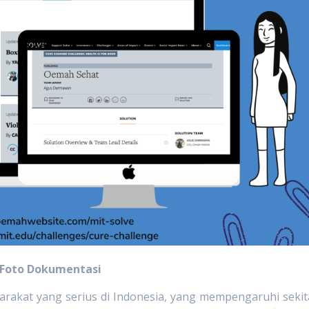
Foto Dokumentasi
rakat yang serius di Indonesia, yang mempengaruhi sekit