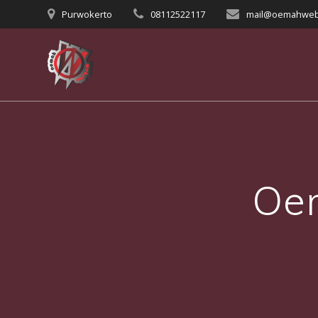
Skip
Purwokerto
08112522117
mail@oemahweb
to
content
Oem