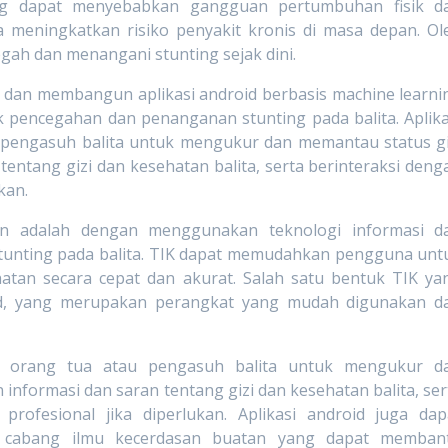
ing dapat menyebabkan gangguan pertumbuhan fisik d
 meningkatkan risiko penyakit kronis di masa depan. Ol
gah dan menangani stunting sejak dini.
g dan membangun aplikasi android berbasis machine learni
k pencegahan dan penanganan stunting pada balita. Aplika
u pengasuh balita untuk mengukur dan memantau status gi
tentang gizi dan kesehatan balita, serta berinteraksi deng
kan.
an adalah dengan menggunakan teknologi informasi d
stunting pada balita. TIK dapat memudahkan pengguna unt
atan secara cepat dan akurat. Salah satu bentuk TIK ya
oid, yang merupakan perangkat yang mudah digunakan d
eh orang tua atau pengasuh balita untuk mengukur d
informasi dan saran tentang gizi dan kesehatan balita, ser
profesional jika diperlukan. Aplikasi android juga dap
u cabang ilmu kecerdasan buatan yang dapat memban