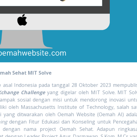
mah Sehat MIT Solve
 asal Indonesia pada tanggal 28 Oktober 2023 mempubli
Xchange Challenge
yang digelar oleh MIT Solve. MIT Sol
dampak sosial dengan misi untuk mendorong inovasi unt
ki oleh Massachusetts Institute of Technology, salah sa
usi yang ditwarakan oleh Oemah Website (Oemah AI) adal
ing
dengan Fitur Edukasi dan Konseling untuk Pencegah
a dengan nama project Oemah Sehat. Adapun ringkas
t dengan Leader Project Agus Darmawan, S.Kom, M.Cs ya