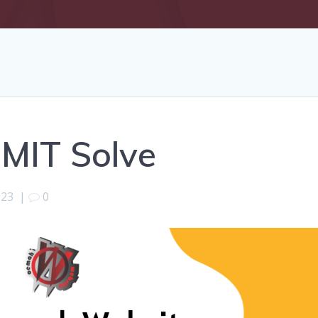
MIT Solve
023
|
0