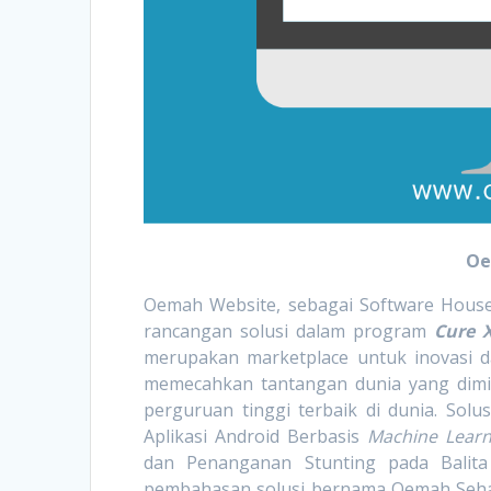
Oe
Oemah Website, sebagai Software House
rancangan solusi dalam program
Cure 
merupakan marketplace untuk inovasi 
memecahkan tantangan dunia yang dimili
perguruan tinggi terbaik di dunia. Sol
Aplikasi Android Berbasis
Machine Learn
dan Penanganan Stunting pada Balit
pembahasan solusi bernama Oemah Seha