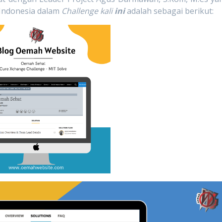
 Indonesia dalam
Challenge kali
ini
adalah sebagai berikut
: