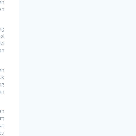
an
eh
ng
si
zi
an
an
uk
ng
an
an
ta
at
tu